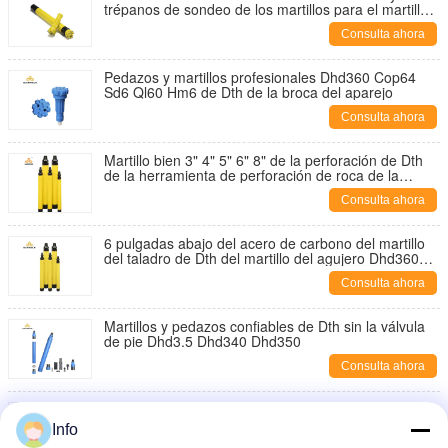
trépanos de sondeo de los martillos para el martillo
de Dth
Consulta ahora
Pedazos y martillos profesionales Dhd360 Cop64
Sd6 Ql60 Hm6 de Dth de la broca del aparejo
Consulta ahora
Martillo bien 3" 4" 5" 6" 8" de la perforación de Dth
de la herramienta de perforación de roca de la
perforación
Consulta ahora
6 pulgadas abajo del acero de carbono del martillo
del taladro de Dth del martillo del agujero Dhd360
Cop64 Ql60 Sd6 Mission60
Consulta ahora
Martillos y pedazos confiables de Dth sin la válvula
de pie Dhd3.5 Dhd340 Dhd350
Consulta ahora
Martillos y pedazos bajos Cir76 90 de Dth de la
presión de aire 110 series para la perforación bien
Info