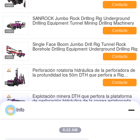
Contacto
SANROCK Jumbo Rock Drilling Rig Underground
Drilling Equipment Tunnel Mining Drilling Machinery
Contacto
Single Face Boom Jumbo Drill Rig Tunnel Rock
Borehole Drilling Equipment Underground Drilling Rig
Contacto
Perforación rotatoria hidráulica de la perforadora de
la profundidad los 50m DTH que perfora a Rig
Mining Machinery
Contacto
Explotación minera DTH que perfora la plataforma
de perforación hidráulica de la correa eslabonada de
Rig Rotary Blasthole Depth los 20m
Contacto
Info
Plataforma de perforación hidráulica de la correa
eslabonada de la profundidad los 30m de la
8:22 AM
perforación de la perforadora de DTH
Contacto