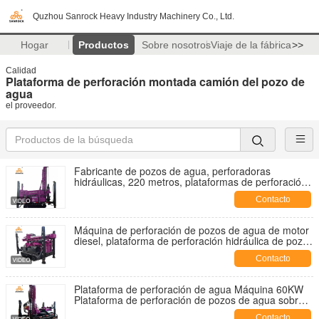
Quzhou Sanrock Heavy Industry Machinery Co., Ltd.
Hogar
Productos
Sobre nosotros
Viaje de la fábrica
>>
Calidad
Plataforma de perforación montada camión del pozo de
agua
el proveedor.
Fabricante de pozos de agua, perforadoras
hidráulicas, 220 metros, plataformas de perforación
de pozos de agua profunda
Contacto
Máquina de perforación de pozos de agua de motor
diesel, plataforma de perforación hidráulica de pozo
de profundidad de 220m
Contacto
Plataforma de perforación de agua Máquina 60KW
Plataforma de perforación de pozos de agua sobre
orugas de motor diesel para la venta
Contacto