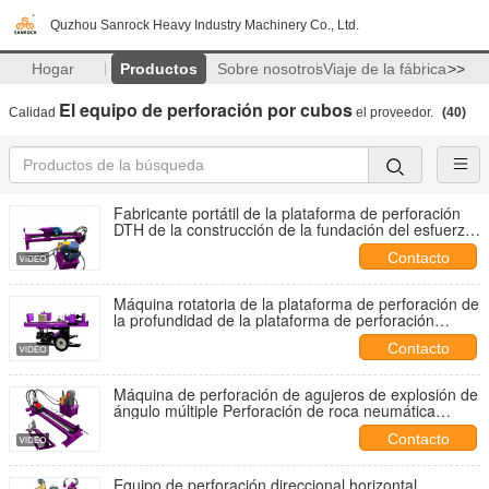
Quzhou Sanrock Heavy Industry Machinery Co., Ltd.
Hogar
Productos
Sobre nosotros
Viaje de la fábrica
>>
El equipo de perforación por cubos
Calidad
el proveedor.
(40)
Fabricante portátil de la plataforma de perforación
DTH de la construcción de la fundación del esfuerzo
de torsión los 3000N.m de la plataforma de
Contacto
perforación del agujero de ráfaga de la roca
Máquina rotatoria de la plataforma de perforación de
la profundidad de la plataforma de perforación
horizontal de los 60m que mina la plataforma de
Contacto
perforación DTH en venta
Máquina de perforación de agujeros de explosión de
ángulo múltiple Perforación de roca neumática
Perforación portátil DTH
Contacto
Equipo de perforación direccional horizontal