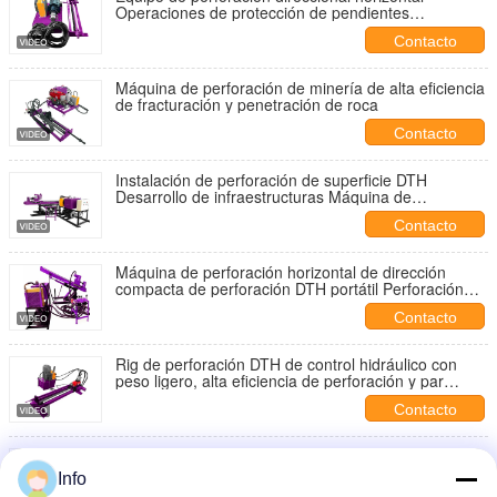
Operaciones de protección de pendientes
Instalación hidráulica de perforación DTH
Contacto
Máquina de perforación de minería de alta eficiencia
de fracturación y penetración de roca
Contacto
Instalación de perforación de superficie DTH
Desarrollo de infraestructuras Máquina de
perforación de pozos de perforación Instalación de
Contacto
perforación neumática
Máquina de perforación horizontal de dirección
compacta de perforación DTH portátil Perforación
hidráulica
Contacto
Rig de perforación DTH de control hidráulico con
peso ligero, alta eficiencia de perforación y par
máximo de 3000N.m para proyectos de minería y
Contacto
pozos de agua
Rig de perforación DTH portátil con control hidráulico
y peso ligero Alta eficiencia de perforación para
Info
perforación de agujeros de explosión