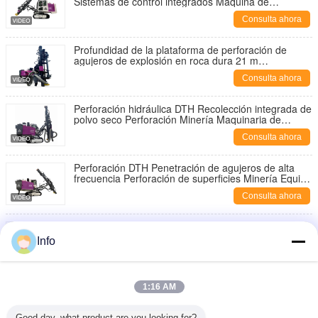
Sistemas de control integrados Máquina de
perforación portátil Instalaciones de perforación
Consulta ahora
mineras Fabricante
Profundidad de la plataforma de perforación de
agujeros de explosión en roca dura 21 m
Productividad más alta
Consulta ahora
Perforación hidráulica DTH Recolección integrada de
polvo seco Perforación Minería Maquinaria de
perforación
Consulta ahora
Perforación DTH Penetración de agujeros de alta
frecuencia Perforación de superficies Minería Equipo
de perforación
Consulta ahora
Diseño de cabina compacta Rig de perforación de
rastreador de alta velocidad máquina de perforación
Info
de agujeros de explosión Minería Rig de perforación
Consulta ahora
DTH
Máquina de perforación automática de cambio de
1:16 AM
varilla de perforación de minería Motor diesel
Máquina de perforación hidráulica DTH
Consulta ahora
Good day, what product are you looking for?