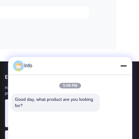
Info
Envíenos un correo
5:09 PM
Háganos saber su requerimiento. Conectaremos los mejores
productos contigo.
Good day, what product are you looking 
for?