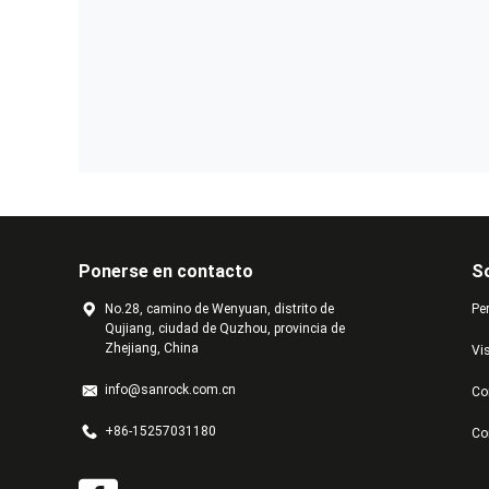
Ponerse en contacto
S
No.28, camino de Wenyuan, distrito de
Per
Qujiang, ciudad de Quzhou, provincia de
Zhejiang, China
Vis
info@sanrock.com.cn
Co
+86-15257031180
Co