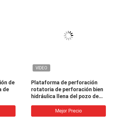
VIDEO
VID
ión de
Plataforma de perforación
La pe
a de
rotatoria de perforación bien
Rota
hidráulica llena del pozo de
esla
tátil
agua profunda de la
la p
pleto
perforación el 180m del
bien
Mejor Precio
equipo