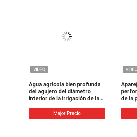
VIDEO
VIDE
ón de
Agua agrícola bien profunda
Aparej
del agujero del diámetro
perfo
ón de
interior de la irrigación de la
de la
ugas
perforadora que perfora bien
del eq
venta
el equipo
geoté
Mejor Precio