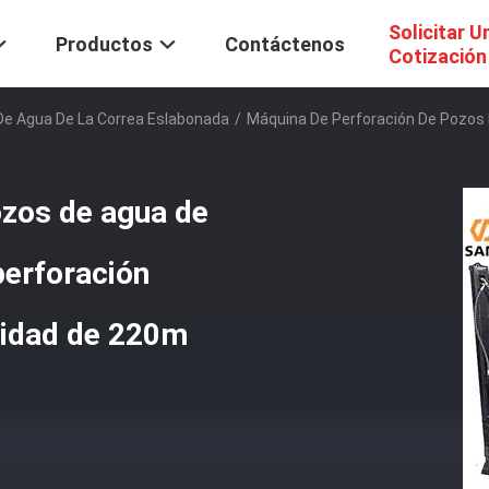
Solicitar U
Productos
Contáctenos
Cotización
De Agua De La Correa Eslabonada
/
Máquina De Perforación De Pozos 
ozos de agua de
perforación
didad de 220m