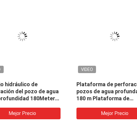
O
VIDEO
o hidráulico de
Plataforma de perforac
ración del pozo de agua
pozos de agua profund
 profundidad 180Meters
180 m Plataforma de
uipo de la perforación
perforación de agua por
rmica del agua
de pozo hidráulico com
Mejor Precio
Mejor Precio