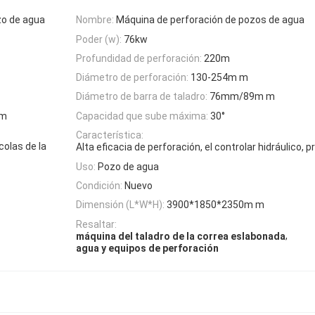
zo de agua
Nombre:
Máquina de perforación de pozos de agua
Poder (w):
76kw
Profundidad de perforación:
220m
Diámetro de perforación:
130-254m m
Diámetro de barra de taladro:
76mm/89m m
0m
Capacidad que sube máxima:
30°
Característica:
colas de la
Alta eficacia de perforación, el controlar hidráulico, 
Uso:
Pozo de agua
Condición:
Nuevo
Dimensión (L*W*H):
3900*1850*2350m m
Resaltar:
,
máquina del taladro de la correa eslabonada
agua y equipos de perforación