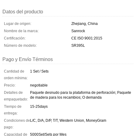
Datos del producto
Lugar de origen:
Zhejiang, China
Nombre de la marca:
Sanrock
Certificación:
CE ISO 9001:2015
Número de modelo:
SR395L
Pago y Envío Términos
Cantidad de
1 Set / Sets
orden mínima:
Precio:
negotiable
Detalles de
Paquete desnudo para la plataforma de perforación; Paquete
de madera para los recambios; O demanda
empaquetado:
Tiempo de
15-25days
entrega:
Condiciones de
L/C, D/A, D/P, T/T, Western Union, MoneyGram
pago:
Capacidad de
5000Set/Sets por Mes