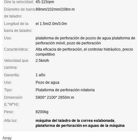
Gire la velocidad:
45-115rpm
Diámetro de barra
89mm/102mm/108m m
de taladro:
Longitud de la
el 1.5m/2.0m/3.0m
barra de taladro:
Uso:
plataforma de perforación de pozos de agua plataforma de
perforación móvil, pozo de perforación
Característica:
Alta eficacia de perforación, el controlar hidráulico, precio
competitivo
Velocidad que
2.5km/h
camina:
Garantía:
1 año
Uso:
Pozo de agua
Tipo:
Plataforma de perforación rotatoria
Dimensión
5900* 2100* 2850m m
(L*W*H):
Peso:
8200kg
máquina del taladro de la correa eslabonada
Alta luz:
,
plataforma de perforación en aguas de la máquina
Array