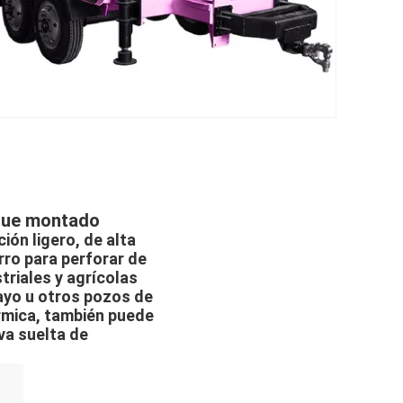
lque montado
ón ligero, de alta
arro para perforar de
triales y agrícolas
ayo u otros pozos de
érmica, también puede
va suelta de