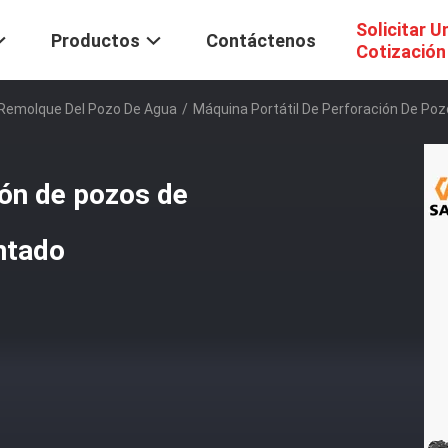
Solicitar U
Productos
Contáctenos
Cotización
 Remolque Del Pozo De Agua
/
Máquina Portátil De Perforación De Po
ión de pozos de
ntado