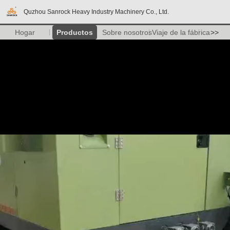
Quzhou Sanrock Heavy Industry Machinery Co., Ltd.
Hogar
Productos
Sobre nosotros
Viaje de la fábrica
>>