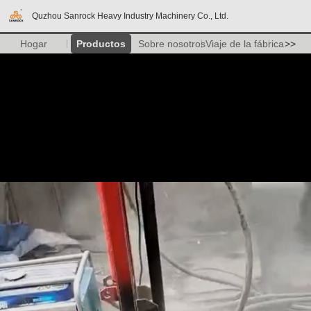
Quzhou Sanrock Heavy Industry Machinery Co., Ltd.
Hogar
Productos
Sobre nosotros
Viaje de la fábrica
>>