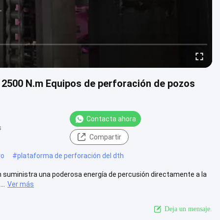
H 2500 N.m Equipos de perforación de pozos
Contacta ahora
s
Compartir
ro
#
plataforma de perforación del dth
n suministra una poderosa energía de percusión directamente a la
..
Ver más
Deja un mensaje.