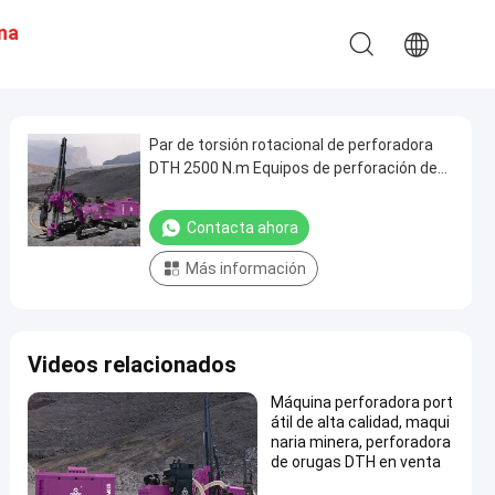
Una
n
Par de torsión rotacional de perforadora
DTH 2500 N.m Equipos de perforación de
pozos Perforadoras de superficie
Contacta ahora
Más información
Videos relacionados
Máquina perforadora port
átil de alta calidad, maqui
naria minera, perforadora
de orugas DTH en venta