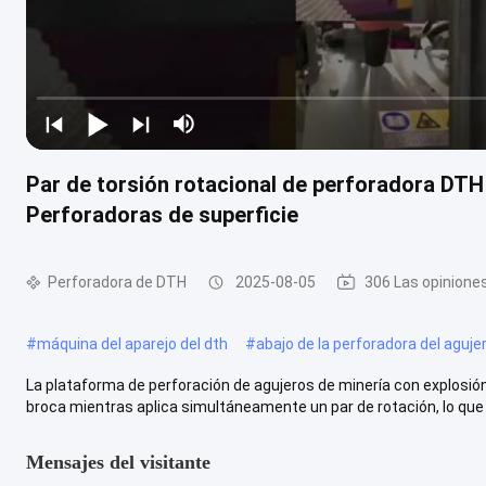
Par de torsión rotacional de perforadora DT
Perforadoras de superficie
Perforadora de DTH
2025-08-05
306 Las opinione
#
máquina del aparejo del dth
#
abajo de la perforadora del aguje
La plataforma de perforación de agujeros de minería con explosió
broca mientras aplica simultáneamente un par de rotación, lo que .
Mensajes del visitante