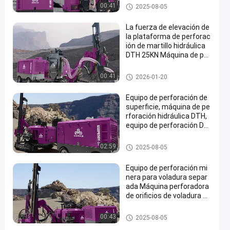
Perforadora de DTH
00:41
2025-08-05
La fuerza de elevación de
la plataforma de perforac
ión de martillo hidráulica
DTH 25KN Máquina de per
foración de minería
Perforadora de DTH
00:41
2026-01-20
Equipo de perforación de
superficie, máquina de pe
rforación hidráulica DTH,
equipo de perforación DT
H portátil de alta eficienci
a
Perforadora de DTH
02:59
2025-08-05
Equipo de perforación mi
nera para voladura separ
ada Máquina perforadora
de orificios de voladura P
erforadora sobre orugas
Perforadora de DTH
00:43
2025-08-05