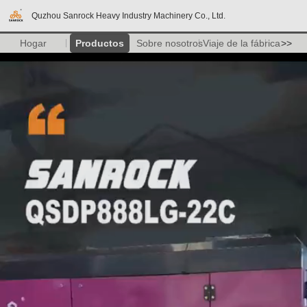
Quzhou Sanrock Heavy Industry Machinery Co., Ltd.
Hogar
Productos
Sobre nosotros
Viaje de la fábrica
>>