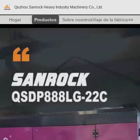
Quzhou Sanrock Heavy Industry Machinery Co., Ltd.
Hogar
Productos
Sobre nosotros
Viaje de la fábrica
>>