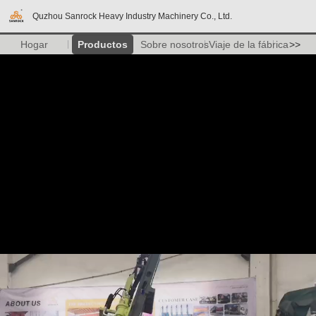
Quzhou Sanrock Heavy Industry Machinery Co., Ltd.
Hogar
Productos
Sobre nosotros
Viaje de la fábrica
>>