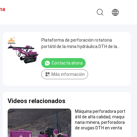
Una
n
Plataforma de perforación rotatoria
portátil de la mina hydráulica DTH de la
perforadora del agujero de ráfaga DTH
Contacta ahora
Más información
Videos relacionados
Máquina perforadora port
átil de alta calidad, maqui
naria minera, perforadora
de orugas DTH en venta