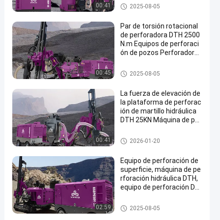
Perforadora de DTH
00:41
2025-08-05
Par de torsión rotacional
de perforadora DTH 2500
N.m Equipos de perforaci
ón de pozos Perforadora
s de superficie
Perforadora de DTH
00:45
2025-08-05
La fuerza de elevación de
la plataforma de perforac
ión de martillo hidráulica
DTH 25KN Máquina de per
foración de minería
Perforadora de DTH
00:41
2026-01-20
Equipo de perforación de
superficie, máquina de pe
rforación hidráulica DTH,
equipo de perforación DT
H portátil de alta eficienci
a
Perforadora de DTH
02:59
2025-08-05