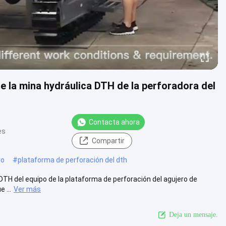
de la mina hydráulica DTH de la perforadora del
Contacta ahora
es
Compartir
ro
#
plataforma de perforación del dth
 DTH del equipo de la plataforma de perforación del agujero de
 ...
Ver más
Deja un mensaje.